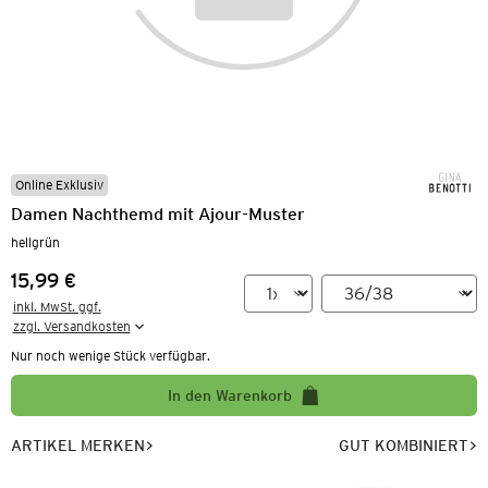
Online Exklusiv
Damen Nachthemd mit Ajour-Muster
hellgrün
15,99 €
Preis:
inkl. MwSt. ggf.

zzgl. Versandkosten
Nur noch wenige Stück verfügbar.
In den Warenkorb
ARTIKEL MERKEN
GUT KOMBINIERT