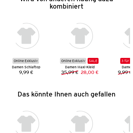
kombiniert
Online Exklusiv
Online Exklusiv
SALE
3 für 2
Damen Schlaftop
Damen Maxi-Kleid
Damen 
9,99 €
35,99 €
28,00 €
9,99 €
Preis:
Vorheriger Preis:
Neuer Preis:
Das könnte Ihnen auch gefallen