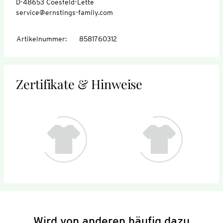
D-48653 Coesfeld-Lette
service@ernstings-family.com
Artikelnummer
:
8581760312
Zertifikate & Hinweise
Wird von anderen häufig dazu