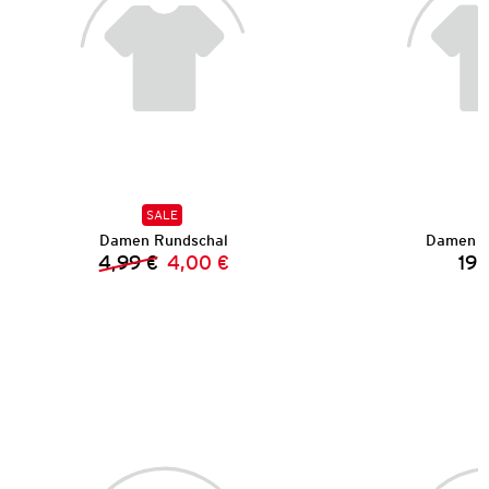
SALE
Damen Rundschal
Damen St
4,99 €
4,00 €
19,
Vorheriger Preis:
Neuer Preis: