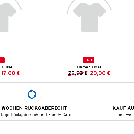
LE
SALE
 Bluse
Damen Hose
17,00 €
22,99 €
20,00 €
Vorheriger Preis:
Neuer Preis:
Vorheriger Preis:
Neuer Preis:
 WOCHEN RÜCKGABERECHT
KAUF A
 Tage Rückgaberecht mit Family Card
und wei