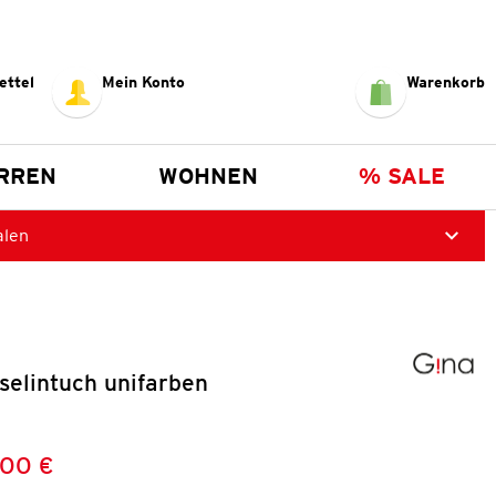
ettel
Mein Konto
Warenkorb
RREN
WOHNEN
% SALE
alen
elintuch unifarben
,00 €
Preis:
: