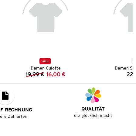
SALE
N
Damen Culotte
Damen Str
19,99 €
16,00 €
22,
Vorheriger Preis:
Neuer Preis:
QUALITÄT
UF RECHNUNG
die glücklich macht
tere Zahlarten