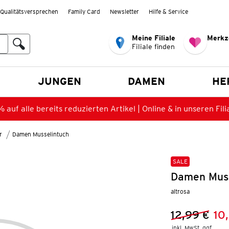
Qualitätsversprechen
Family Card
Newsletter
Hilfe & Service
Meine Filiale
Merkz
Filiale finden
en
JUNGEN
DAMEN
HE
 auf alle bereits reduzierten Artikel | Online & in unseren Fili
r
Damen Musselintuch
SALE
Damen Muss
altrosa
12,99 €
10
Vorheriger 
Neuer Preis
inkl. MwSt. ggf.
