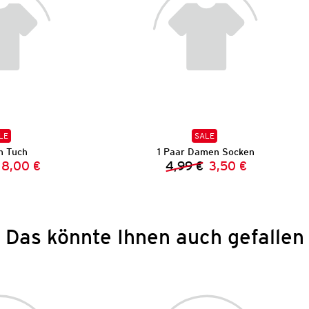
LE
SALE
 Tuch
1 Paar Damen Socken
8,00 €
4,99 €
3,50 €
Vorheriger Preis:
Neuer Preis:
Vorheriger Preis:
Neuer Preis:
Das könnte Ihnen auch gefallen