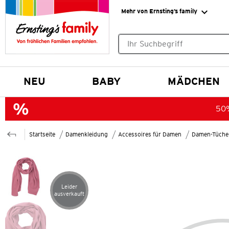
Mehr von Ernsting’s family
Keine Suchvorschläge gefund
NEU
BABY
MÄDCHEN
50%
Startseite
Damenkleidung
Accessoires für Damen
Damen-Tüche
Leider
Artikel leider ausverkauft
ausverkauft