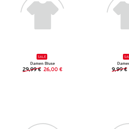
SALE
SA
Damen Bluse
Damen
29,99 €
26,00 €
9,99 €
Vorheriger Preis:
Neuer Preis: