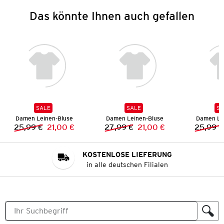
Das könnte Ihnen auch gefallen
SALE
SALE
SA
Damen Leinen-Bluse
Damen Leinen-Bluse
Damen Le
25,99 €
21,00 €
27,99 €
21,00 €
25,99 €
Vorheriger Preis:
Neuer Preis:
Vorheriger Preis:
Neuer Preis:
KOSTENLOSE LIEFERUNG
in alle deutschen Filialen