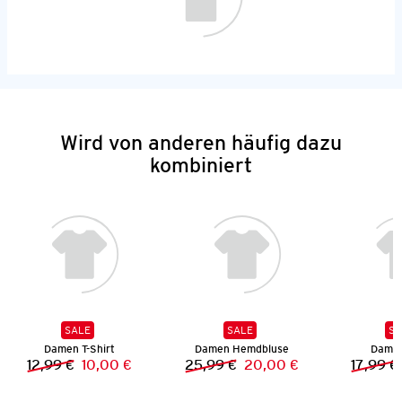
Wird von anderen häufig dazu
kombiniert
SALE
SALE
SA
Damen T-Shirt
Damen Hemdbluse
Damen
12,99 €
10,00 €
25,99 €
20,00 €
17,99 €
Vorheriger Preis:
Neuer Preis:
Vorheriger Preis:
Neuer Preis: