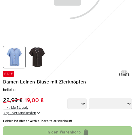
SALE
Damen Leinen-Bluse mit Zierknöpfen
hellblau
22,99 €
19,00 €
Vorheriger Preis:
Neuer Preis:
inkl. MwSt. ggf.

zzgl. Versandkosten
Leider ist dieser Artikel bereits ausverkauft.
In den Warenkorb