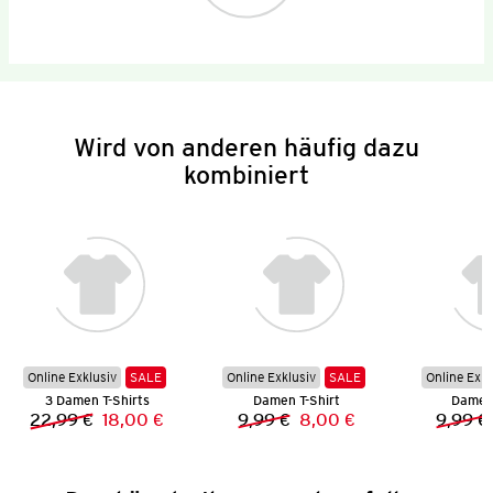
Wird von anderen häufig dazu
kombiniert
Online Exklusiv
SALE
Online Exklusiv
SALE
Online Exkl
3 Damen T-Shirts
Damen T-Shirt
Damen 
22,99 €
18,00 €
9,99 €
8,00 €
9,99 €
Vorheriger Preis:
Neuer Preis:
Vorheriger Preis:
Neuer Preis: