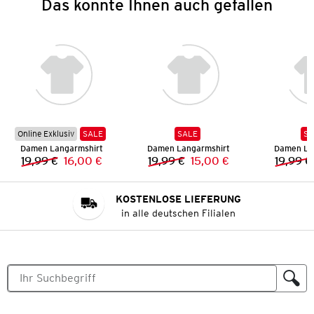
Das könnte Ihnen auch gefallen
Online Exklusiv
SALE
SALE
SA
Damen Langarmshirt
Damen Langarmshirt
Damen La
19,99 €
16,00 €
19,99 €
15,00 €
19,99 €
Vorheriger Preis:
Neuer Preis:
Vorheriger Preis:
Neuer Preis:
KOSTENLOSE LIEFERUNG
in alle deutschen Filialen