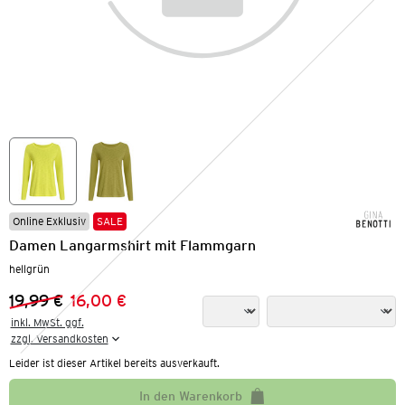
Online Exklusiv
SALE
Damen Langarmshirt mit Flammgarn
hellgrün
19,99 €
16,00 €
Vorheriger Preis:
Neuer Preis:
inkl. MwSt. ggf.

zzgl. Versandkosten
Leider ist dieser Artikel bereits ausverkauft.
In den Warenkorb