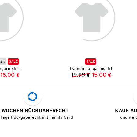
usiv
SALE
SALE
garmshirt
Damen Langarmshirt
16,00 €
19,99 €
15,00 €
Vorheriger Preis:
Neuer Preis:
Vorheriger Preis:
Neuer Preis:
 WOCHEN RÜCKGABERECHT
KAUF A
 Tage Rückgaberecht mit Family Card
und wei