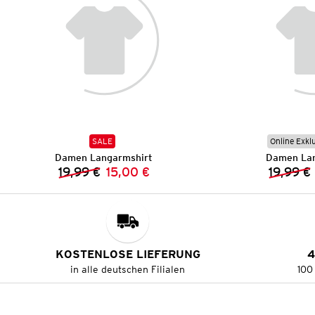
SALE
Online Exkl
Damen Langarmshirt
Damen Lan
19,99 €
15,00 €
19,99 €
Vorheriger Preis:
Neuer Preis:
KOSTENLOSE LIEFERUNG
4
in alle deutschen Filialen
100