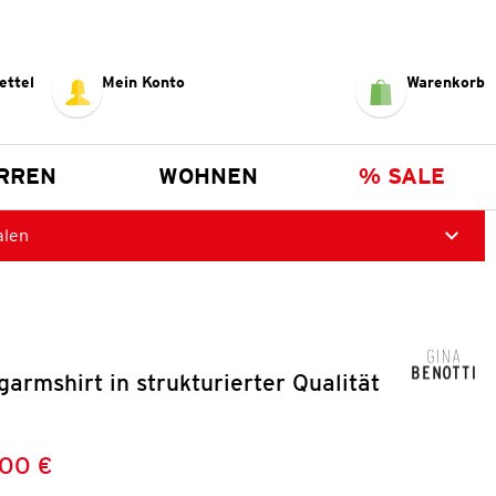
ettel
Mein Konto
Warenkorb
RREN
WOHNEN
% SALE
alen
rmshirt in strukturierter Qualität
,00 €
Preis:
: