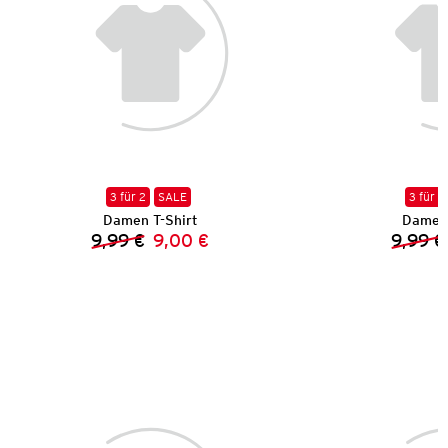
3 für 2
SALE
3 für 2
Damen T-Shirt
Damen 
9,99 €
9,00 €
9,99 €
Vorheriger Preis:
Neuer Preis: