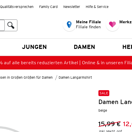
Qualitätsversprechen
Family Card
Newsletter
Hilfe & Service
Meine Filiale
Merkz
Filiale finden
en
JUNGEN
DAMEN
HE
 auf alle bereits reduzierten Artikel | Online & in unseren Fili
lusen in Großen Größen für Damen
Damen Langarmshirt
SALE
Damen Langa
beige
15,99 €
12
Vorheriger 
Neuer Preis
inkl. MwSt. ggf.
