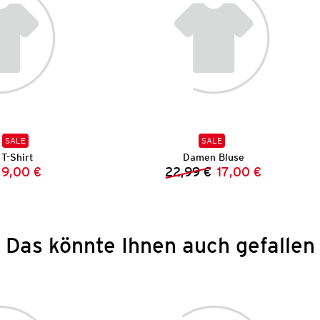
SALE
SALE
T-Shirt
Damen Bluse
9,00 €
22,99 €
17,00 €
Vorheriger Preis:
Neuer Preis:
Vorheriger Preis:
Neuer Preis:
Das könnte Ihnen auch gefallen