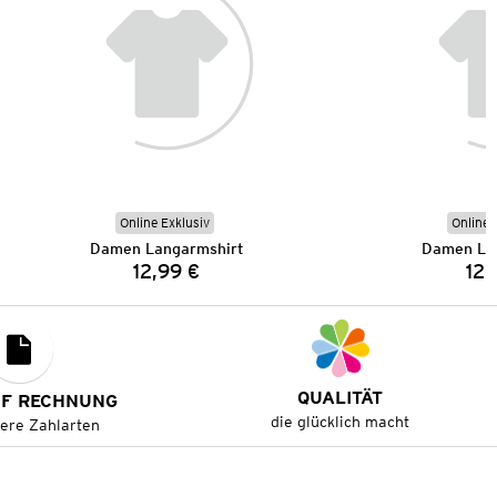
Online Exklusiv
Online 
Damen Langarmshirt
Damen La
12,99 €
12,
Preis:
QUALITÄT
UF RECHNUNG
die glücklich macht
tere Zahlarten