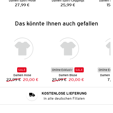
Damen Sport-Hose
Damen Sport-Leggings
Damen Spo
27,99 €
25,99 €
15,
Preis:
Preis:
Das könnte Ihnen auch gefallen
SALE
Online Exklusiv
SALE
Online Exk
Damen Hose
Damen Bluse
Damen O
22,99 €
20,00 €
25,99 €
20,00 €
7,
Vorheriger Preis:
Neuer Preis:
Vorheriger Preis:
Neuer Preis:
KOSTENLOSE LIEFERUNG
in alle deutschen Filialen