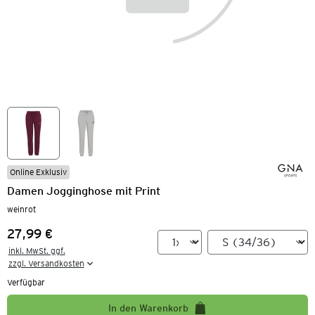
Online Exklusiv
Damen Jogginghose mit Print
weinrot
27,99 €
Preis:
inkl. MwSt. ggf.

zzgl. Versandkosten
Verfügbar
In den Warenkorb