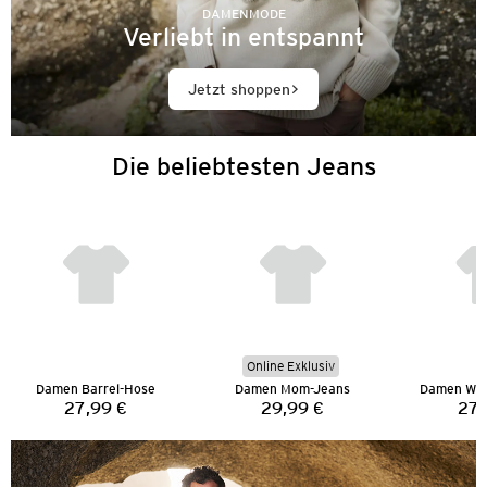
DAMENMODE
Verliebt in entspannt
Jetzt shoppen
Die beliebtesten Jeans
Online Exklusiv
Damen Barrel-Hose
Damen Mom-Jeans
Damen Wid
27,99 €
29,99 €
27,
Preis:
Preis: