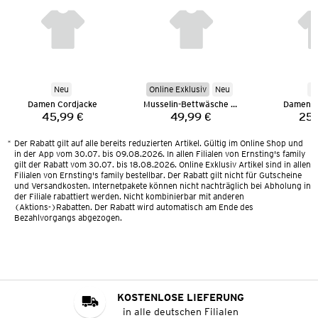
Neu
Online Exklusiv
Neu
N
Damen Cordjacke
Musselin-Bettwäsche 135 x 200 cm
Damen M
45,99 €
49,99 €
25,
Preis:
Preis:
*
Der Rabatt gilt auf alle bereits reduzierten Artikel. Gültig im Online Shop und
in der App vom 30.07. bis 09.08.2026. In allen Filialen von Ernsting's family
gilt der Rabatt vom 30.07. bis 18.08.2026. Online Exklusiv Artikel sind in allen
Filialen von Ernsting's family bestellbar. Der Rabatt gilt nicht für Gutscheine
und Versandkosten. Internetpakete können nicht nachträglich bei Abholung in
der Filiale rabattiert werden. Nicht kombinierbar mit anderen
(Aktions-)Rabatten. Der Rabatt wird automatisch am Ende des
Bezahlvorgangs abgezogen.
KOSTENLOSE LIEFERUNG
in alle deutschen Filialen