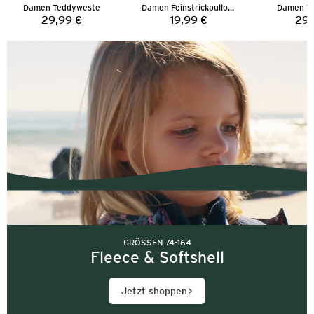
Damen Teddyweste
Damen Feinstrickpullover
Damen T
29,99 €
19,99 €
29,
Preis:
Preis:
GRÖSSEN 74-164
Fleece & Softshell
Jetzt shoppen