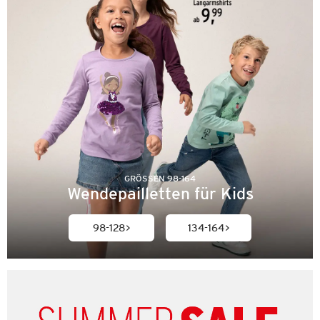
GRÖSSEN 98-164
Wendepailletten für Kids
98-128
134-164