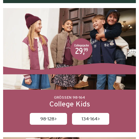
GRÖSSEN 98-164
College Kids
98-128
134-164