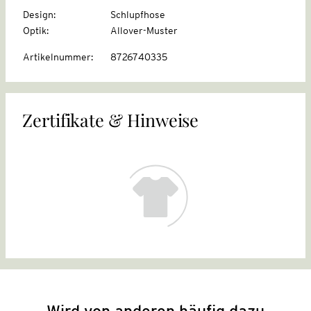
Design
:
Schlupfhose
Optik
:
Allover-Muster
Artikelnummer
:
8726740335
Zertifikate & Hinweise
Wird von anderen häufig dazu