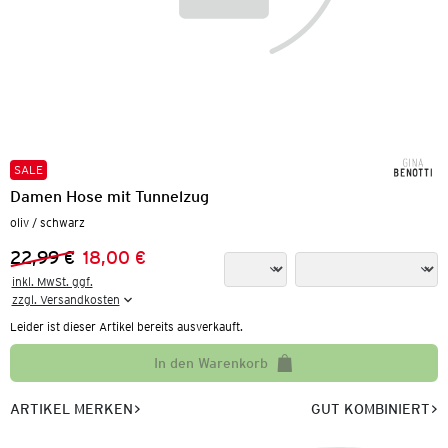
SALE
Damen Hose mit Tunnelzug
oliv / schwarz
22,99 €
18,00 €
Vorheriger Preis:
Neuer Preis:
inkl. MwSt. ggf.

zzgl. Versandkosten
Leider ist dieser Artikel bereits ausverkauft.
In den Warenkorb
ARTIKEL MERKEN
GUT KOMBINIERT