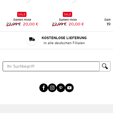
SALE
SALE
Damen Hose
Damen Hose
Dame
22,99 €
20,00 €
22,99 €
20,00 €
19,
Vorheriger Preis:
Neuer Preis:
Vorheriger Preis:
Neuer Preis:
KOSTENLOSE LIEFERUNG
in alle deutschen Filialen