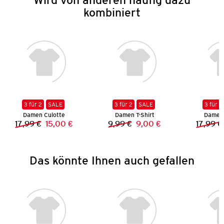
kombiniert
3 für 2
SALE
3 für 2
SALE
3 für 2
Damen Culotte
Damen T-Shirt
Damen 
17,99 €
15,00 €
9,99 €
9,00 €
17,99 €
Vorheriger Preis:
Neuer Preis:
Vorheriger Preis:
Neuer Preis:
Das könnte Ihnen auch gefallen