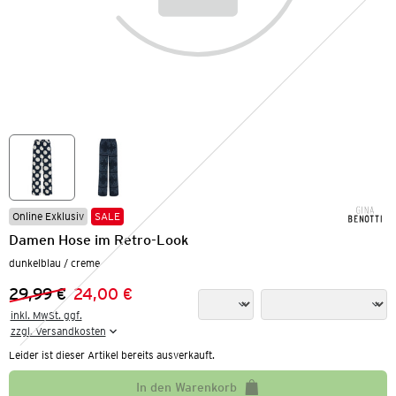
Online Exklusiv
SALE
Damen Hose im Retro-Look
dunkelblau / creme
29,99 €
24,00 €
Vorheriger Preis:
Neuer Preis:
inkl. MwSt. ggf.

zzgl. Versandkosten
Leider ist dieser Artikel bereits ausverkauft.
In den Warenkorb