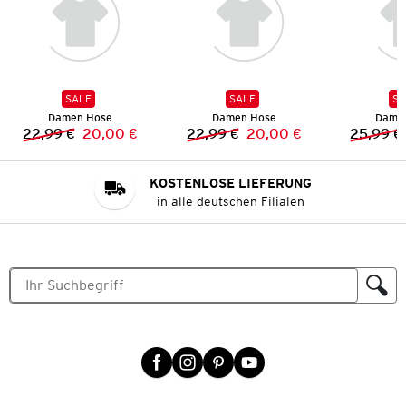
SALE
SALE
SA
Damen Hose
Damen Hose
Dame
22,99 €
20,00 €
22,99 €
20,00 €
25,99 €
Vorheriger Preis:
Neuer Preis:
Vorheriger Preis:
Neuer Preis:
KOSTENLOSE LIEFERUNG
in alle deutschen Filialen