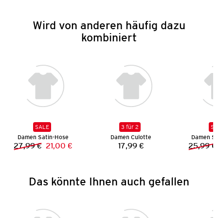
Wird von anderen häufig dazu
kombiniert
SALE
3 für 2
SA
Damen Satin-Hose
Damen Culotte
Damen Sc
27,99 €
21,00 €
17,99 €
25,99 €
Vorheriger Preis:
Neuer Preis:
Preis:
Das könnte Ihnen auch gefallen