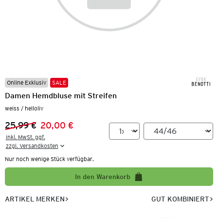
Online Exklusiv
SALE
Damen Hemdbluse mit Streifen
weiss / helloliv
25,99 €
20,00 €
Vorheriger Preis:
Neuer Preis:
inkl. MwSt. ggf.

zzgl. Versandkosten
Nur noch wenige Stück verfügbar.
In den Warenkorb
ARTIKEL MERKEN
GUT KOMBINIERT