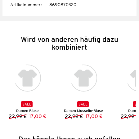
Artikelnummer
:
8690870320
Wird von anderen häufig dazu
kombiniert
SALE
SALE
SA
Damen Bluse
Damen Musselin-Bluse
Damen
22,99 €
17,00 €
22,99 €
17,00 €
22,99 €
Vorheriger Preis:
Neuer Preis:
Vorheriger Preis:
Neuer Preis:
Das könnte Ihnen auch gefallen