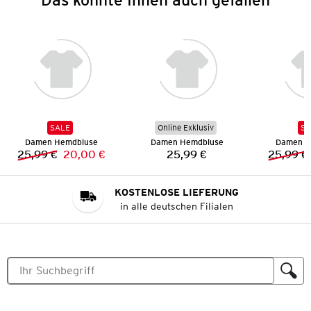
SALE
Online Exklusiv
SA
Damen Hemdbluse
Damen Hemdbluse
Damen H
25,99 €
20,00 €
25,99 €
25,99 €
Vorheriger Preis:
Neuer Preis:
Preis:
KOSTENLOSE LIEFERUNG
in alle deutschen Filialen