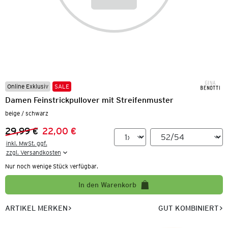
Online Exklusiv
SALE
Damen Feinstrickpullover mit Streifenmuster
beige / schwarz
29,99 €
22,00 €
Vorheriger Preis:
Neuer Preis:
inkl. MwSt. ggf.

zzgl. Versandkosten
Nur noch wenige Stück verfügbar.
In den Warenkorb
ARTIKEL MERKEN
GUT KOMBINIERT