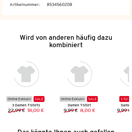
Artikelnummer
:
8534560208
Wird von anderen häufig dazu
kombiniert
Online Exklusiv
SALE
Online Exklusiv
SALE
3 für 2
3 Damen T-Shirts
Damen T-Shirt
Damen 
22,99 €
18,00 €
9,99 €
8,00 €
9,99 €
Vorheriger Preis:
Neuer Preis:
Vorheriger Preis:
Neuer Preis:
Das könnte Ihnen auch gefallen