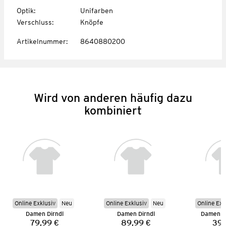
Optik
:
Unifarben
Verschluss
:
Knöpfe
Artikelnummer
:
8640880200
Wird von anderen häufig dazu
kombiniert
Online Exklusiv
Neu
Online Exklusiv
Neu
Online Exk
Damen Dirndl
Damen Dirndl
Damen St
79,99 €
89,99 €
39,