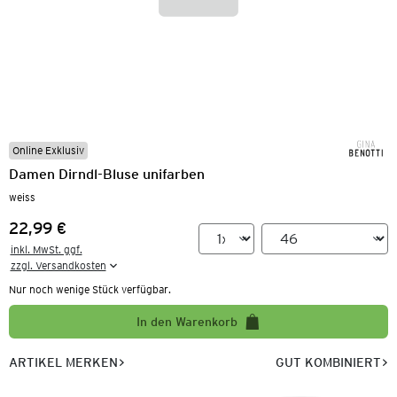
Online Exklusiv
Damen Dirndl-Bluse unifarben
weiss
22,99 €
Preis:
inkl. MwSt. ggf.

zzgl. Versandkosten
Nur noch wenige Stück verfügbar.
In den Warenkorb
ARTIKEL MERKEN
GUT KOMBINIERT