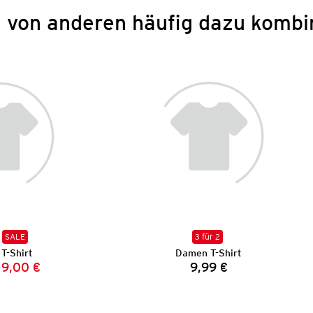
 von anderen häufig dazu kombi
SALE
3 für 2
T-Shirt
Damen T-Shirt
9,00 €
9,99 €
Vorheriger Preis:
Neuer Preis:
Preis: