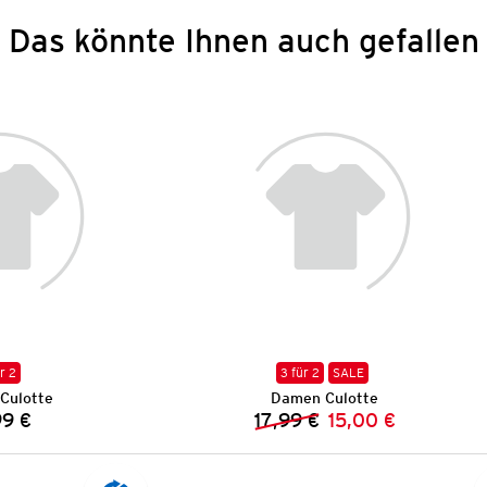
Das könnte Ihnen auch gefallen
r 2
3 für 2
SALE
Culotte
Damen Culotte
99 €
17,99 €
15,00 €
Preis:
Vorheriger Preis:
Neuer Preis: