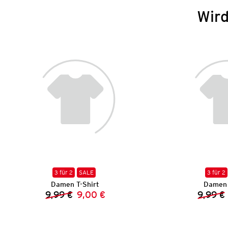
Wird
3 für 2
SALE
3 für 2
Damen T-Shirt
Damen 
9,99 €
9,00 €
9,99 €
Vorheriger Preis:
Neuer Preis: