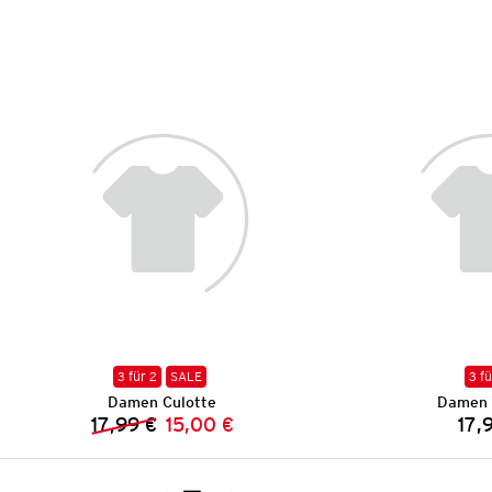
3 für 2
SALE
3 fü
Damen Culotte
Damen 
17,99 €
15,00 €
17,
Vorheriger Preis:
Neuer Preis: