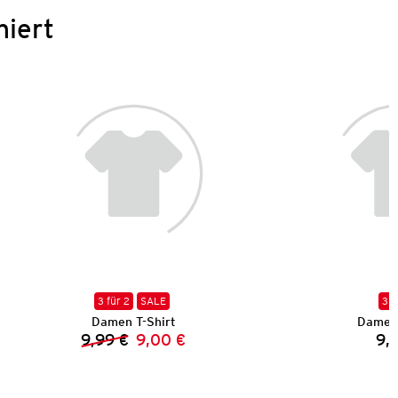
niert
3 für 2
SALE
3 f
Damen T-Shirt
Damen 
9,99 €
9,00 €
9,
Vorheriger Preis:
Neuer Preis: