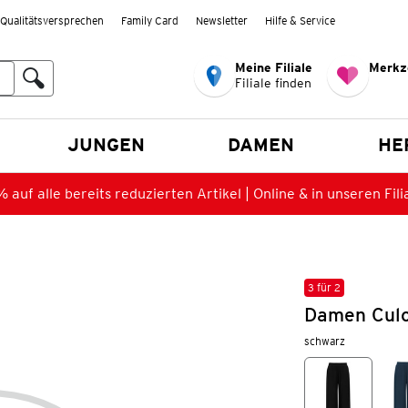
Qualitätsversprechen
Family Card
Newsletter
Hilfe & Service
Meine Filiale
Merkz
Filiale finden
en
JUNGEN
DAMEN
HE
 auf alle bereits reduzierten Artikel | Online & in unseren Fili
3 für 2
Damen Culot
schwarz