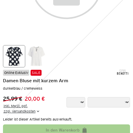
Online Exklusiv
SALE
Damen Bluse mit kurzem Arm
dunkelblau / cremeweiss
25,99 €
20,00 €
Vorheriger Preis:
Neuer Preis:
inkl. MwSt. ggf.

zzgl. Versandkosten
Leider ist dieser Artikel bereits ausverkauft.
In den Warenkorb