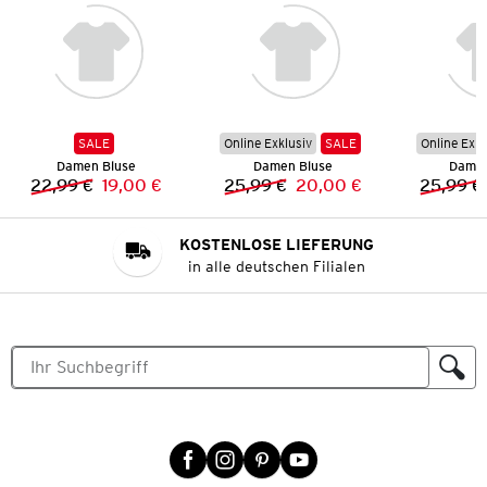
SALE
Online Exklusiv
SALE
Online Exkl
Damen Bluse
Damen Bluse
Damen
22,99 €
19,00 €
25,99 €
20,00 €
25,99 €
Vorheriger Preis:
Neuer Preis:
Vorheriger Preis:
Neuer Preis:
KOSTENLOSE LIEFERUNG
in alle deutschen Filialen