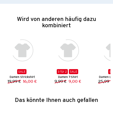
Wird von anderen häufig dazu
kombiniert
SALE
3 für 2
SALE
SA
Damen Strickshirt
Damen T-Shirt
Damen Le
19,99 €
16,00 €
9,99 €
9,00 €
25,99 €
Vorheriger Preis:
Neuer Preis:
Vorheriger Preis:
Neuer Preis:
Das könnte Ihnen auch gefallen