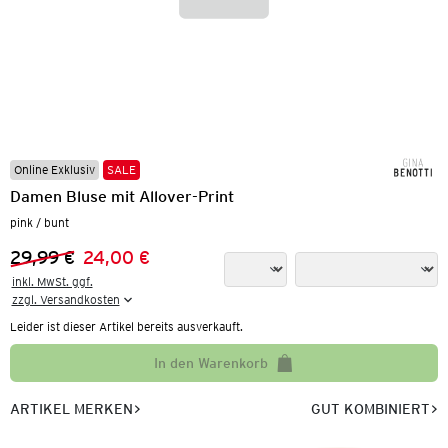
Online Exklusiv
SALE
Damen Bluse mit Allover-Print
pink / bunt
29,99 €
24,00 €
Vorheriger Preis:
Neuer Preis:
inkl. MwSt. ggf.

zzgl. Versandkosten
Leider ist dieser Artikel bereits ausverkauft.
In den Warenkorb
ARTIKEL MERKEN
GUT KOMBINIERT