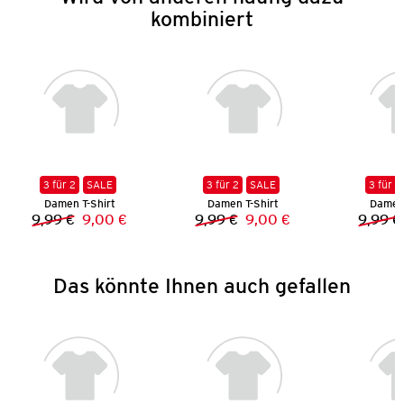
kombiniert
3 für 2
SALE
3 für 2
SALE
3 für 2
Damen T-Shirt
Damen T-Shirt
Damen 
9,99 €
9,00 €
9,99 €
9,00 €
9,99 €
Vorheriger Preis:
Neuer Preis:
Vorheriger Preis:
Neuer Preis:
Das könnte Ihnen auch gefallen