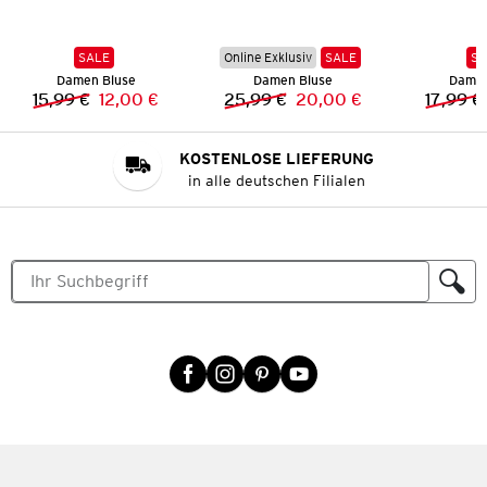
SALE
Online Exklusiv
SALE
SA
Damen Bluse
Damen Bluse
Damen
15,99 €
12,00 €
25,99 €
20,00 €
17,99 €
Vorheriger Preis:
Neuer Preis:
Vorheriger Preis:
Neuer Preis:
KOSTENLOSE LIEFERUNG
in alle deutschen Filialen