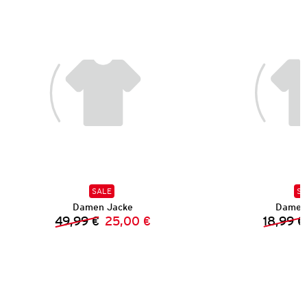
SALE
SA
Damen Jacke
Damen 
49,99 €
25,00 €
18,99 €
Vorheriger Preis:
Neuer Preis: