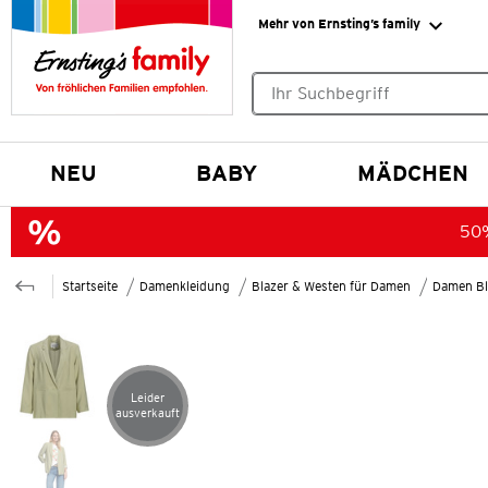
Mehr von Ernsting’s family
Keine Suchvorschläge gefund
NEU
BABY
MÄDCHEN
50%
Startseite
Damenkleidung
Blazer & Westen für Damen
Damen Bl
Leider
Artikel leider ausverkauft
ausverkauft