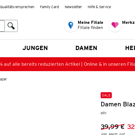
Qualitätsversprechen
Family Card
Newsletter
Hilfe & Service
Meine Filiale
Merkz
Filiale finden
en
JUNGEN
DAMEN
HE
 auf alle bereits reduzierten Artikel | Online & in unseren Fili
azer
SALE
Damen Blaz
oliv
39,99 €
32
Vorheriger 
Neuer Preis
inkl. MwSt. ggf.
