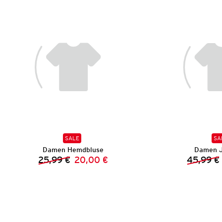
SALE
SA
Damen Hemdbluse
Damen J
25,99 €
20,00 €
45,99 €
Vorheriger Preis:
Neuer Preis: