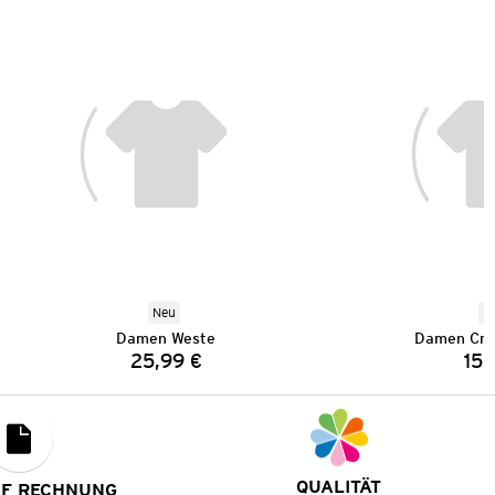
Neu
N
Damen Weste
Damen Cro
25,99 €
15,
Preis:
QUALITÄT
UF RECHNUNG