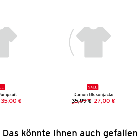
LE
SALE
umpsuit
Damen Blusenjacke
35,00 €
35,99 €
27,00 €
Vorheriger Preis:
Neuer Preis:
Vorheriger Preis:
Neuer Preis:
Das könnte Ihnen auch gefallen