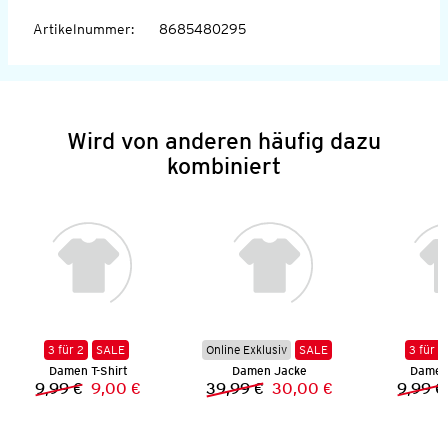
Artikelnummer
:
8685480295
Wird von anderen häufig dazu
kombiniert
3 für 2
SALE
Online Exklusiv
SALE
3 für 2
Damen T-Shirt
Damen Jacke
Damen 
9,99 €
9,00 €
39,99 €
30,00 €
9,99 €
Vorheriger Preis:
Neuer Preis:
Vorheriger Preis:
Neuer Preis: