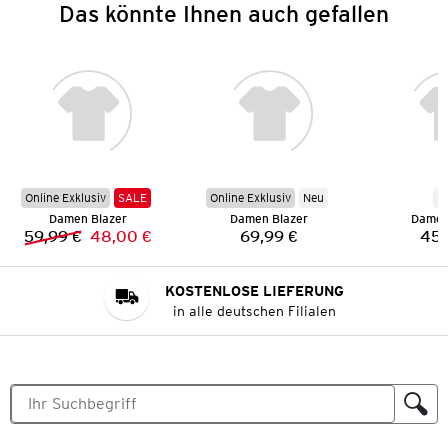
Das könnte Ihnen auch gefallen
Online Exklusiv
SALE
Online Exklusiv
Neu
N
Damen Blazer
Damen Blazer
Damen
59,99 €
48,00 €
69,99 €
45,
Vorheriger Preis:
Neuer Preis:
Preis:
KOSTENLOSE LIEFERUNG
in alle deutschen Filialen