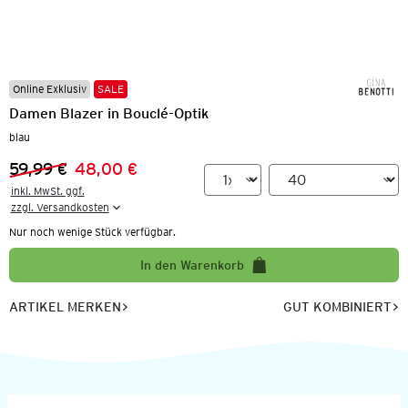
Online Exklusiv
SALE
Damen Blazer in Bouclé-Optik
blau
59,99 €
48,00 €
Vorheriger Preis:
Neuer Preis:
inkl. MwSt. ggf.

zzgl. Versandkosten
Nur noch wenige Stück verfügbar.
In den Warenkorb
ARTIKEL MERKEN
GUT KOMBINIERT