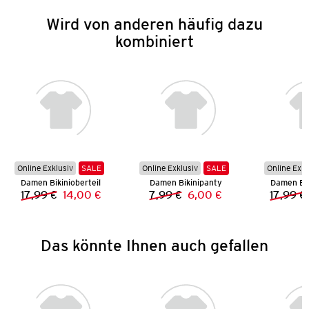
Wird von anderen häufig dazu
kombiniert
Online Exklusiv
SALE
Online Exklusiv
SALE
Online Exkl
Damen Bikinioberteil
Damen Bikinipanty
Damen Bik
17,99 €
14,00 €
7,99 €
6,00 €
17,99 €
Vorheriger Preis:
Neuer Preis:
Vorheriger Preis:
Neuer Preis:
Das könnte Ihnen auch gefallen