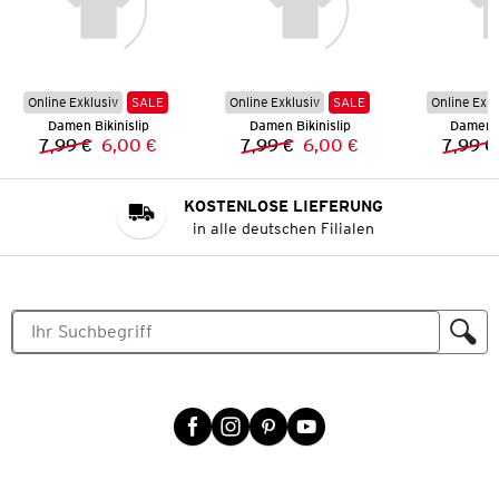
Online Exklusiv
SALE
Online Exklusiv
SALE
Online Exkl
Damen Bikinislip
Damen Bikinislip
Damen B
7,99 €
6,00 €
7,99 €
6,00 €
7,99 €
Vorheriger Preis:
Neuer Preis:
Vorheriger Preis:
Neuer Preis:
KOSTENLOSE LIEFERUNG
in alle deutschen Filialen