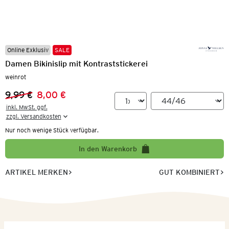
Online Exklusiv
SALE
Damen Bikinislip mit Kontraststickerei
weinrot
9,99 €
8,00 €
Vorheriger Preis:
Neuer Preis:
inkl. MwSt. ggf.

zzgl. Versandkosten
Nur noch wenige Stück verfügbar.
In den Warenkorb
ARTIKEL MERKEN
GUT KOMBINIERT