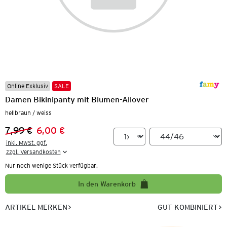
Online Exklusiv
SALE
Damen Bikinipanty mit Blumen-Allover
hellbraun / weiss
7,99 €
6,00 €
Vorheriger Preis:
Neuer Preis:
inkl. MwSt. ggf.

zzgl. Versandkosten
Nur noch wenige Stück verfügbar.
In den Warenkorb
ARTIKEL MERKEN
GUT KOMBINIERT