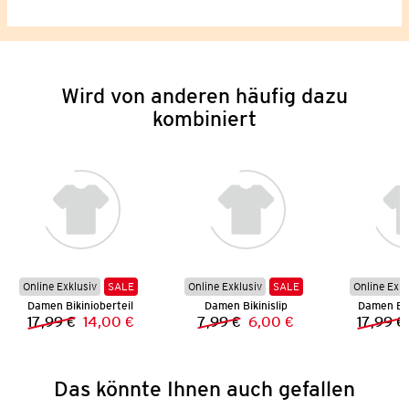
Wird von anderen häufig dazu
kombiniert
Online Exklusiv
SALE
Online Exklusiv
SALE
Online Exkl
Damen Bikinioberteil
Damen Bikinislip
Damen Bik
17,99 €
14,00 €
7,99 €
6,00 €
17,99 €
Vorheriger Preis:
Neuer Preis:
Vorheriger Preis:
Neuer Preis:
Das könnte Ihnen auch gefallen