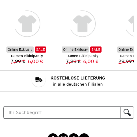
Online Exklusiv
SALE
Online Exklusiv
SALE
Online Exkl
Damen Bikinipanty
Damen Bikinipanty
Damen Le
7,99 €
6,00 €
7,99 €
6,00 €
29,99 €
Vorheriger Preis:
Neuer Preis:
Vorheriger Preis:
Neuer Preis:
KOSTENLOSE LIEFERUNG
in alle deutschen Filialen