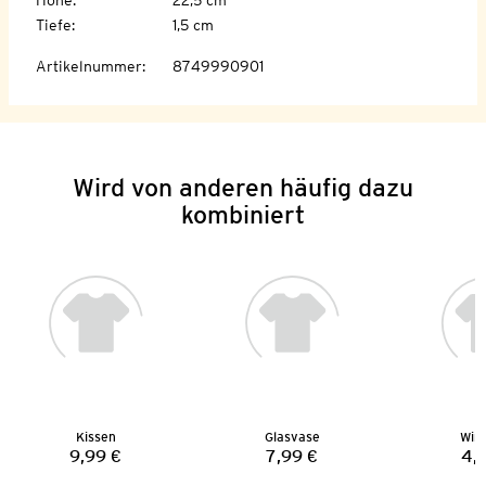
Tiefe
:
1,5 cm
Artikelnummer
:
8749990901
Wird von anderen häufig dazu
kombiniert
Kissen
Glasvase
Wind
9,99 €
7,99 €
4,
Preis:
Preis: