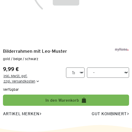
Bilderrahmen mit Leo-Muster
gold / beige / schwarz
9,99 €
Preis:
inkl. MwSt. ggf.

zzgl. Versandkosten
Verfügbar
In den Warenkorb
ARTIKEL MERKEN
GUT KOMBINIERT