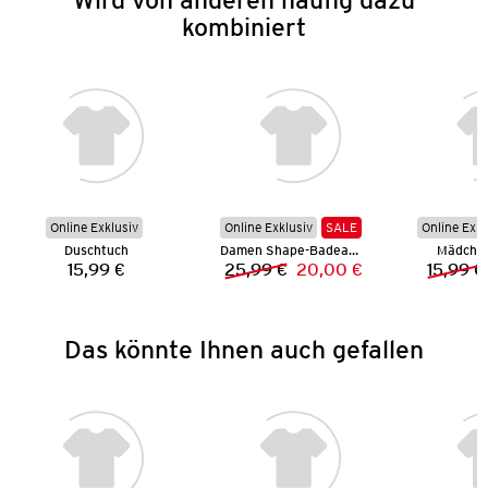
kombiniert
Online Exklusiv
Online Exklusiv
SALE
Online Exkl
Duschtuch
Damen Shape-Badeanzug
Mädchen
15,99 €
25,99 €
20,00 €
15,99 €
Preis:
Vorheriger Preis:
Neuer Preis:
Das könnte Ihnen auch gefallen