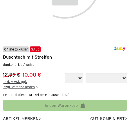
Online Exklusiv
SALE
Duschtuch mit Streifen
dunkeltürkis / weiss
12,99 €
10,00 €
Vorheriger Preis:
Neuer Preis:
inkl. MwSt. ggf.

zzgl. Versandkosten
Leider ist dieser Artikel bereits ausverkauft.
In den Warenkorb
ARTIKEL MERKEN
GUT KOMBINIERT