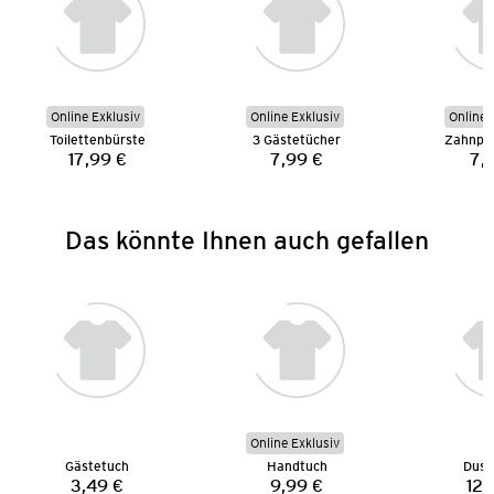
Online Exklusiv
Online Exklusiv
Online 
Toilettenbürste
3 Gästetücher
Zahnpu
17,99 €
7,99 €
7,
Preis:
Preis:
Das könnte Ihnen auch gefallen
Online Exklusiv
Gästetuch
Handtuch
Dusc
3,49 €
9,99 €
12,
Preis:
Preis: