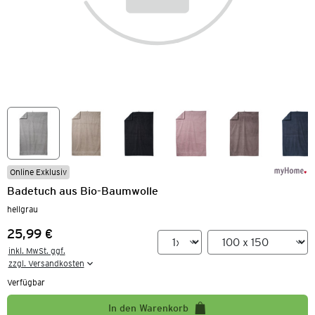
Online Exklusiv
Badetuch aus Bio-Baumwolle
hellgrau
25,99 €
Preis:
inkl. MwSt. ggf.

zzgl. Versandkosten
Verfügbar
In den Warenkorb