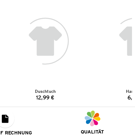
Duschtuch
Han
12,99 €
6,
Preis:
QUALITÄT
UF RECHNUNG