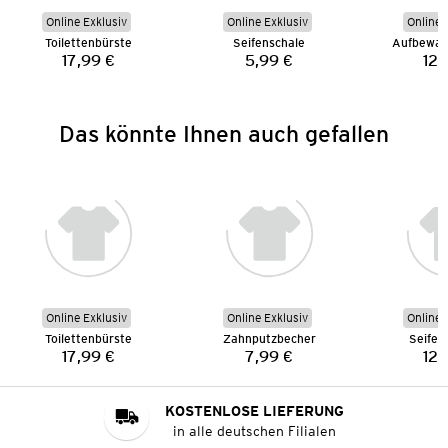
Online Exklusiv
Online Exklusiv
Online 
Toilettenbürste
Seifenschale
Aufbewah
17,99 €
5,99 €
12,
Preis:
Preis:
Das könnte Ihnen auch gefallen
Online Exklusiv
Online Exklusiv
Online 
Toilettenbürste
Zahnputzbecher
Seifen
17,99 €
7,99 €
12,
Preis:
Preis:
KOSTENLOSE LIEFERUNG
in alle deutschen Filialen