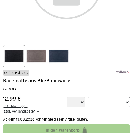
Online Exklusiv
Badematte aus Bio-Baumwolle
schwarz
12,99 €
Preis:
inkl. MwSt. ggf.

zzgl. Versandkosten
Ab dem 13.08.2026 können Sie diesen Artikel kaufen.
In den Warenkorb