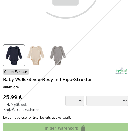
Online Exklusiv
Baby Wolle-Seide-Body mit Ripp-Struktur
dunkelgrau
25,99 €
Preis:
inkl. MwSt. ggf.

zzgl. Versandkosten
Leider ist dieser Artikel bereits ausverkauft.
In den Warenkorb