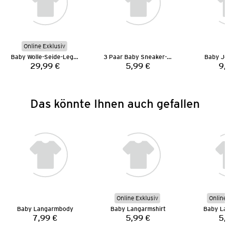
Online Exklusiv
Baby Wolle-Seide-Leggings
3 Paar Baby Sneaker-Socken
Baby Jo
29,99 €
5,99 €
9,
Preis:
Preis:
Das könnte Ihnen auch gefallen
Online Exklusiv
Online 
Baby Langarmbody
Baby Langarmshirt
Baby Lan
7,99 €
5,99 €
5,
Preis:
Preis: