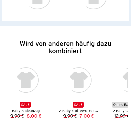
Wird von anderen häufig dazu
kombiniert
SALE
SALE
Online Exkl
Baby Badeanzug
2 Baby Frottee-Strumpfhosen
2 Baby Cap
9,99 €
8,00 €
9,99 €
7,00 €
12,99 €
Vorheriger Preis:
Neuer Preis:
Vorheriger Preis:
Neuer Preis: