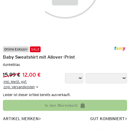
Online Exklusiv
SALE
Baby Sweatshirt mit Allover-Print
dunkelblau
15,99 €
12,00 €
Vorheriger Preis:
Neuer Preis:
inkl. MwSt. ggf.

zzgl. Versandkosten
Leider ist dieser Artikel bereits ausverkauft.
In den Warenkorb
ARTIKEL MERKEN
GUT KOMBINIERT