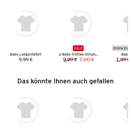
SALE
Online Exkl
Baby Langarmshirt
2 Baby Frottee-Strumpfhosen
Baby 
9,99 €
9,99 €
7,00 €
7,99 €
Preis:
Vorheriger Preis:
Neuer Preis:
Das könnte Ihnen auch gefallen