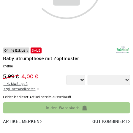
Online Exklusiv
SALE
Baby Strumpfhose mit Zopfmuster
creme
5,99 €
4,00 €
Vorheriger Preis:
Neuer Preis:
inkl. MwSt. ggf.

zzgl. Versandkosten
Leider ist dieser Artikel bereits ausverkauft.
In den Warenkorb
ARTIKEL MERKEN
GUT KOMBINIERT