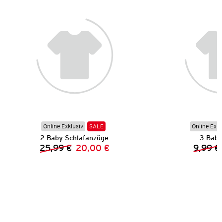
Online Exklusiv
SALE
Online Exkl
2 Baby Schlafanzüge
3 Baby
25,99 €
20,00 €
9,99 €
Vorheriger Preis:
Neuer Preis: