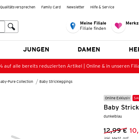
Qualitätsversprechen
Family Card
Newsletter
Hilfe & Service
Meine Filiale
Merkz
Filiale finden
en
JUNGEN
DAMEN
HE
 auf alle bereits reduzierten Artikel | Online & in unseren Fili
aby-Pure Collection
Baby Strickleggings
Online Exklusiv
SA
Baby Strick
dunkelblau
12,99 €
10
Vorheriger 
Neuer Preis
inkl. MwSt. ggf.
