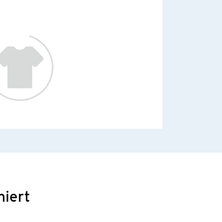
niert