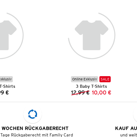
Exklusiv
Online Exklusiv
SALE
T-Shirts
3 Baby T-Shirts
99 €
12,99 €
10,00 €
Preis:
Vorheriger Preis:
Neuer Preis:
 WOCHEN RÜCKGABERECHT
KAUF A
 Tage Rückgaberecht mit Family Card
und wei