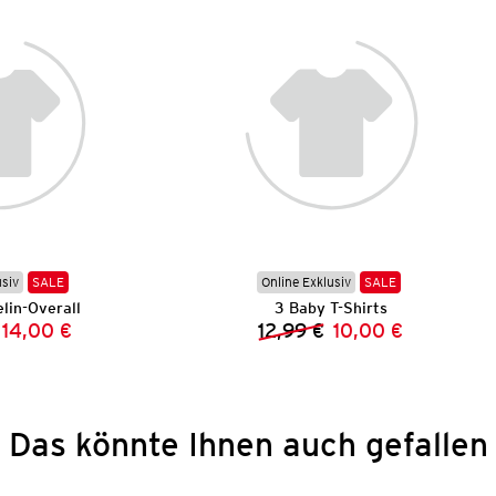
usiv
SALE
Online Exklusiv
SALE
lin-Overall
3 Baby T-Shirts
14,00 €
12,99 €
10,00 €
Vorheriger Preis:
Neuer Preis:
Vorheriger Preis:
Neuer Preis:
Das könnte Ihnen auch gefallen