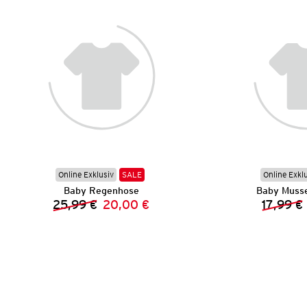
Online Exklusiv
SALE
Online Exkl
Baby Regenhose
Baby Musse
25,99 €
20,00 €
17,99 €
Vorheriger Preis:
Neuer Preis: