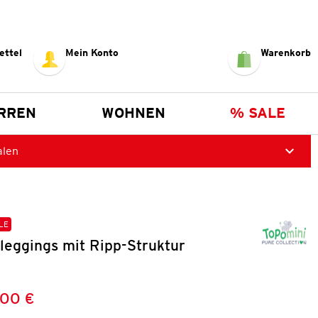
ettel
Mein Konto
Warenkorb
RREN
WOHNEN
% SALE
alen
LE
leggings mit Ripp-Struktur
,00 €
Preis:
: