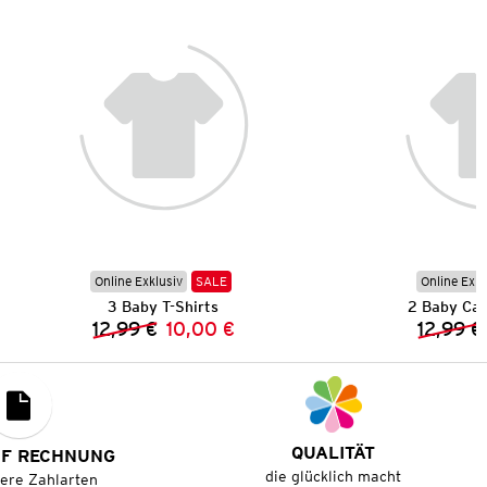
Online Exklusiv
SALE
Online Exkl
3 Baby T-Shirts
2 Baby Cap
12,99 €
10,00 €
12,99 €
Vorheriger Preis:
Neuer Preis:
QUALITÄT
UF RECHNUNG
die glücklich macht
tere Zahlarten