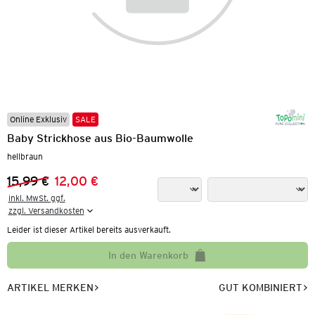
Online Exklusiv
SALE
Baby Strickhose aus Bio-Baumwolle
hellbraun
15,99 €
12,00 €
Vorheriger Preis:
Neuer Preis:
inkl. MwSt. ggf.

zzgl. Versandkosten
Leider ist dieser Artikel bereits ausverkauft.
In den Warenkorb
ARTIKEL MERKEN
GUT KOMBINIERT