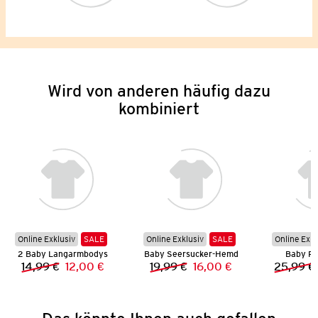
Wird von anderen häufig dazu
kombiniert
Online Exklusiv
SALE
Online Exklusiv
SALE
Online Exkl
2 Baby Langarmbodys
Baby Seersucker-Hemd
Baby R
14,99 €
12,00 €
19,99 €
16,00 €
25,99 €
Vorheriger Preis:
Neuer Preis:
Vorheriger Preis:
Neuer Preis: