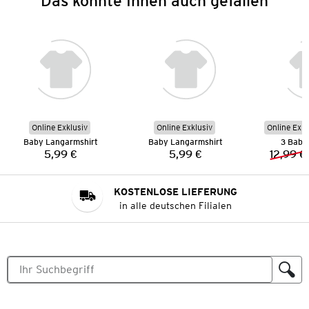
Das könnte Ihnen auch gefallen
Online Exklusiv
Online Exklusiv
Online Exkl
Baby Langarmshirt
Baby Langarmshirt
3 Baby 
5,99 €
5,99 €
12,99 €
Preis:
Preis:
KOSTENLOSE LIEFERUNG
in alle deutschen Filialen