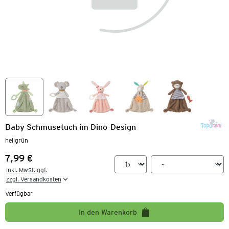
Baby Schmusetuch im Dino-Design
hellgrün
7,99 €
Preis:
inkl. MwSt. ggf.

zzgl. Versandkosten
Verfügbar
In den Warenkorb