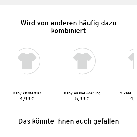
Wird von anderen häufig dazu
kombiniert
Baby Knistertier
Baby Rassel-Greifling
3 Paar B
4,99 €
5,99 €
4,
Preis:
Preis:
Das könnte Ihnen auch gefallen