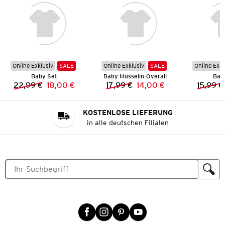
Online Exklusiv
SALE
Online Exklusiv
SALE
Online Exkl
Baby Set
Baby Musselin-Overall
Bab
22,99 €
18,00 €
17,99 €
14,00 €
15,99 €
Vorheriger Preis:
Neuer Preis:
Vorheriger Preis:
Neuer Preis:
KOSTENLOSE LIEFERUNG
in alle deutschen Filialen