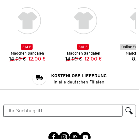
SALE
SALE
Online Exk
Mädchen Sandalen
Mädchen Sandalen
Mädche
14,99 €
12,00 €
14,99 €
12,00 €
8,
Vorheriger Preis:
Neuer Preis:
Vorheriger Preis:
Neuer Preis:
KOSTENLOSE LIEFERUNG
in alle deutschen Filialen