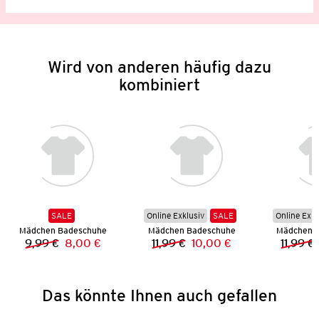
Wird von anderen häufig dazu
kombiniert
SALE
Online Exklusiv
SALE
Online Exkl
Mädchen Badeschuhe
Mädchen Badeschuhe
Mädchen 
9,99 €
8,00 €
11,99 €
10,00 €
11,99 €
Vorheriger Preis:
Neuer Preis:
Vorheriger Preis:
Neuer Preis:
Das könnte Ihnen auch gefallen