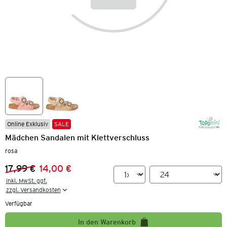
Online Exklusiv
SALE
Mädchen Sandalen mit Klettverschluss
rosa
17,99 €
14,00 €
Vorheriger Preis:
Neuer Preis:
inkl. MwSt. ggf.

zzgl. Versandkosten
Verfügbar
In den Warenkorb