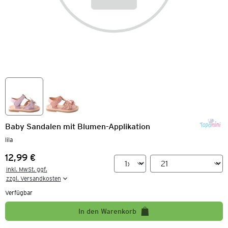
Baby Sandalen mit Blumen-Applikation
lila
12,99 €
Preis:
inkl. MwSt. ggf.

zzgl. Versandkosten
Verfügbar
In den Warenkorb