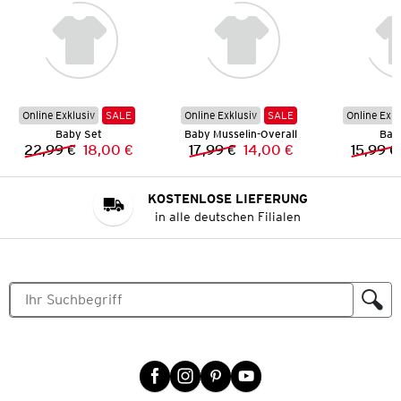
Online Exklusiv
SALE
Online Exklusiv
SALE
Online Exkl
Baby Set
Baby Musselin-Overall
Bab
22,99 €
18,00 €
17,99 €
14,00 €
15,99 €
Vorheriger Preis:
Neuer Preis:
Vorheriger Preis:
Neuer Preis:
KOSTENLOSE LIEFERUNG
in alle deutschen Filialen