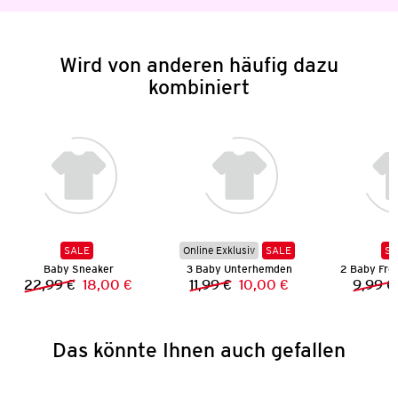
Wird von anderen häufig dazu
kombiniert
SALE
Online Exklusiv
SALE
SA
Baby Sneaker
3 Baby Unterhemden
22,99 €
18,00 €
11,99 €
10,00 €
9,99 €
Vorheriger Preis:
Neuer Preis:
Vorheriger Preis:
Neuer Preis:
Das könnte Ihnen auch gefallen