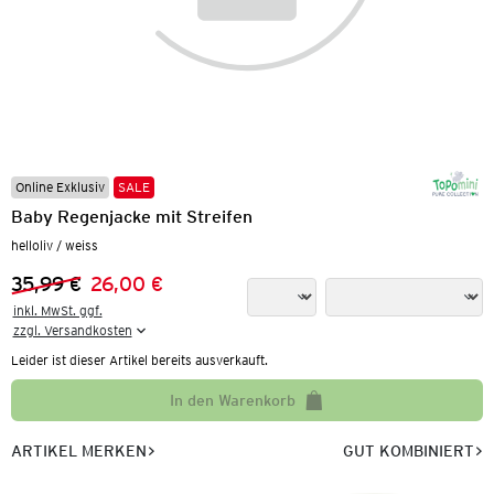
Online Exklusiv
SALE
Baby Regenjacke mit Streifen
helloliv / weiss
35,99 €
26,00 €
Vorheriger Preis:
Neuer Preis:
inkl. MwSt. ggf.

zzgl. Versandkosten
Leider ist dieser Artikel bereits ausverkauft.
In den Warenkorb
ARTIKEL MERKEN
GUT KOMBINIERT