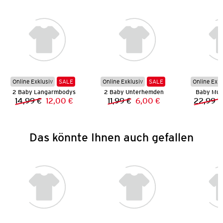
Online Exklusiv
SALE
Online Exklusiv
SALE
Online Exkl
2 Baby Langarmbodys
2 Baby Unterhemden
Baby Muss
14,99 €
12,00 €
11,99 €
6,00 €
22,99 €
Vorheriger Preis:
Neuer Preis:
Vorheriger Preis:
Neuer Preis:
Das könnte Ihnen auch gefallen