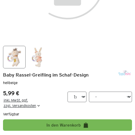
Baby Rassel-Greifling im Schaf-Design
hellbeige
5,99 €
Preis:
inkl. MwSt. ggf.

zzgl. Versandkosten
Verfügbar
In den Warenkorb