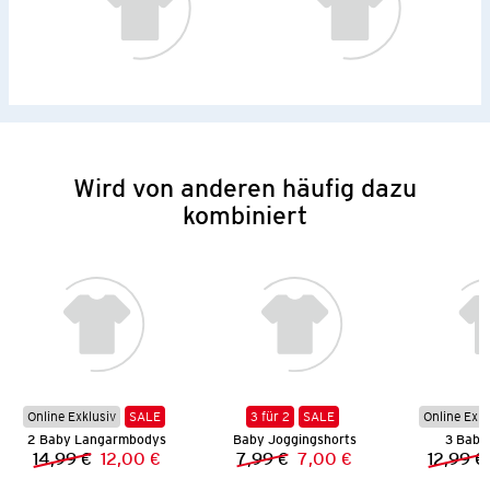
Wird von anderen häufig dazu
kombiniert
Online Exklusiv
SALE
3 für 2
SALE
Online Exkl
2 Baby Langarmbodys
Baby Joggingshorts
3 Baby 
14,99 €
12,00 €
7,99 €
7,00 €
12,99 €
Vorheriger Preis:
Neuer Preis:
Vorheriger Preis:
Neuer Preis: