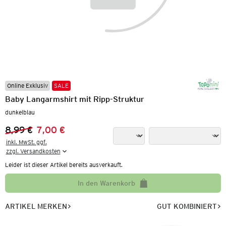
Online Exklusiv
SALE
Baby Langarmshirt mit Ripp-Struktur
dunkelblau
8,99 €
7,00 €
Vorheriger Preis:
Neuer Preis:
inkl. MwSt. ggf.

zzgl. Versandkosten
Leider ist dieser Artikel bereits ausverkauft.
In den Warenkorb
ARTIKEL MERKEN
GUT KOMBINIERT