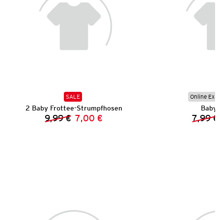
SALE
Online Exkl
2 Baby Frottee-Strumpfhosen
Baby 
9,99 €
7,00 €
7,99 €
Vorheriger Preis:
Neuer Preis: