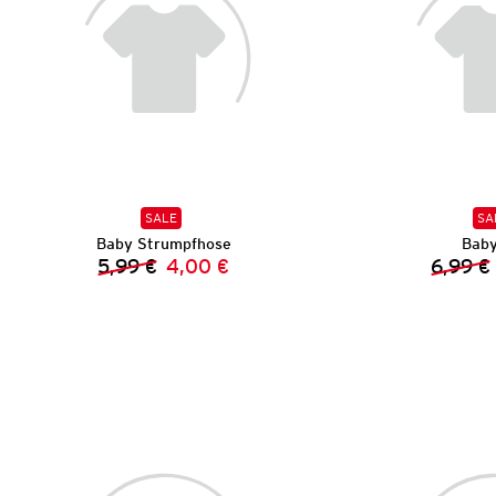
SALE
SA
Baby Strumpfhose
Baby
5,99 €
4,00 €
6,99 €
Vorheriger Preis:
Neuer Preis: