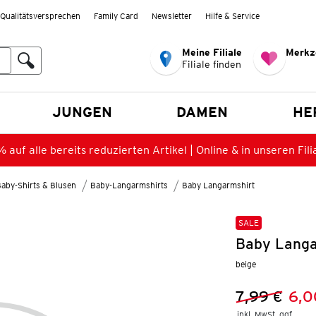
Qualitätsversprechen
Family Card
Newsletter
Hilfe & Service
Meine Filiale
Merkz
Filiale finden
en
JUNGEN
DAMEN
HE
 auf alle bereits reduzierten Artikel | Online & in unseren Fili
aby-Shirts & Blusen
Baby-Langarmshirts
Baby Langarmshirt
SALE
Baby Langa
beige
7,99 €
6,0
Vorheriger 
Neuer Preis
inkl. MwSt. ggf.
