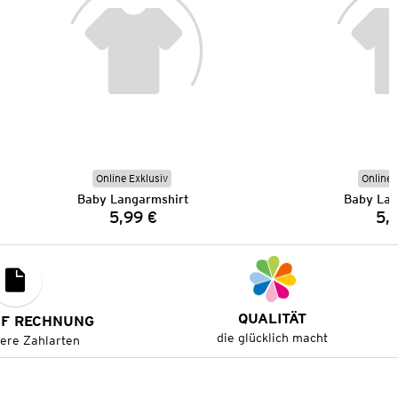
Online Exklusiv
Online 
Baby Langarmshirt
Baby Lan
5,99 €
5,
Preis:
QUALITÄT
UF RECHNUNG
die glücklich macht
tere Zahlarten