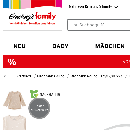
Mehr von Ernsting’s family
Keine Suchvorschläge gefund
NEU
BABY
MÄDCHEN
50%
Startseite
Mädchenkleidung
Mädchenkleidung Babys (38-92)
B
NACHHALTIG
Leider
Artikel leider ausverkauft
ausverkauft