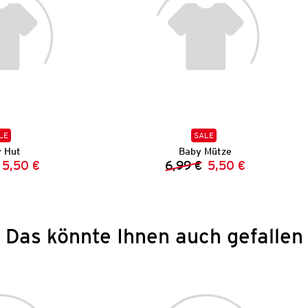
LE
SALE
 Hut
Baby Mütze
5,50 €
6,99 €
5,50 €
Vorheriger Preis:
Neuer Preis:
Vorheriger Preis:
Neuer Preis:
Das könnte Ihnen auch gefallen