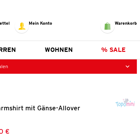
ettel
Mein Konto
Warenkorb
RREN
WOHNEN
% SALE
alen
rmshirt mit Gänse-Allover
0 €
Preis:
: