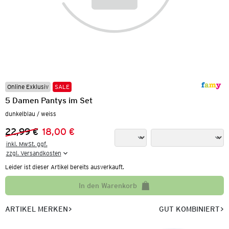
Online Exklusiv
SALE
5 Damen Pantys im Set
dunkelblau / weiss
22,99 €
18,00 €
Vorheriger Preis:
Neuer Preis:
inkl. MwSt. ggf.

zzgl. Versandkosten
Leider ist dieser Artikel bereits ausverkauft.
In den Warenkorb
ARTIKEL MERKEN
GUT KOMBINIERT