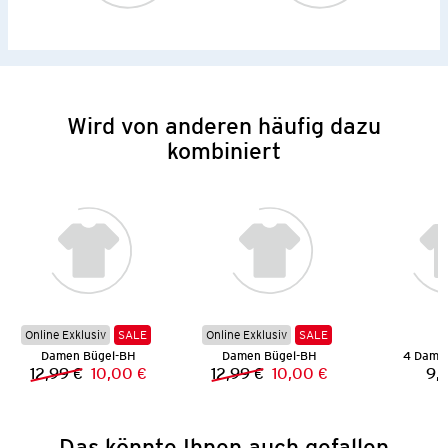
Wird von anderen häufig dazu
kombiniert
Online Exklusiv
SALE
Online Exklusiv
SALE
Damen Bügel-BH
Damen Bügel-BH
4 Dame
12,99 €
10,00 €
12,99 €
10,00 €
9,
Vorheriger Preis:
Neuer Preis:
Vorheriger Preis:
Neuer Preis:
Das könnte Ihnen auch gefallen