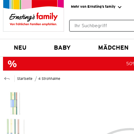
Mehr von Ernsting’s family
Keine Suchvorschläge gefund
NEU
BABY
MÄDCHEN
50%
Startseite
4 Strohhalme