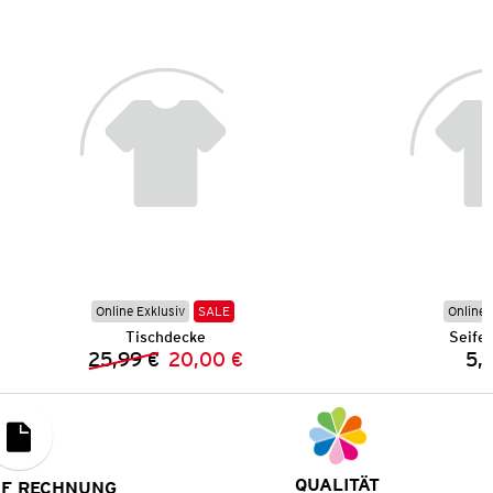
Online Exklusiv
SALE
Online 
Tischdecke
Seife
25,99 €
20,00 €
5,
Vorheriger Preis:
Neuer Preis:
QUALITÄT
UF RECHNUNG