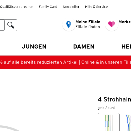
Qualitätsversprechen
Family Card
Newsletter
Hilfe & Service
Meine Filiale
Merkz
Filiale finden
en
JUNGEN
DAMEN
HE
 auf alle bereits reduzierten Artikel | Online & in unseren Fili
4 Strohhal
gelb / bunt