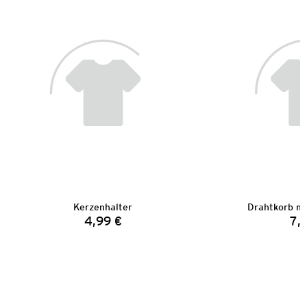
Kerzenhalter
Drahtkorb mi
4,99 €
7,
Preis: