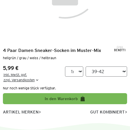
4 Paar Damen Sneaker-Socken im Muster-Mix
hellgrün / grau / weiss / hellbraun
5,99 €
Preis:
inkl. MwSt. ggf.

zzgl. Versandkosten
Nur noch wenige Stück verfügbar.
In den Warenkorb
ARTIKEL MERKEN
GUT KOMBINIERT