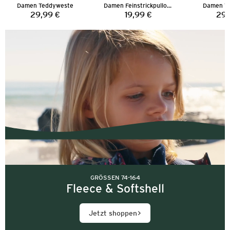
Damen Teddyweste
Damen Feinstrickpullover
Damen T
29,99 €
19,99 €
29,
Preis:
Preis:
GRÖSSEN 74-164
Fleece & Softshell
Jetzt shoppen