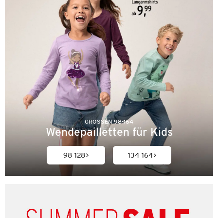
GRÖSSEN 98-164
Wendepailletten für Kids
98-128
134-164