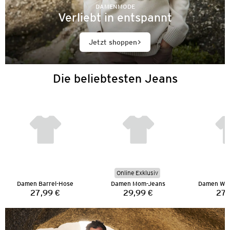
DAMENMODE
Verliebt in entspannt
Jetzt shoppen
Die beliebtesten Jeans
Online Exklusiv
Damen Barrel-Hose
Damen Mom-Jeans
Damen Wid
27,99 €
29,99 €
27,
Preis:
Preis: