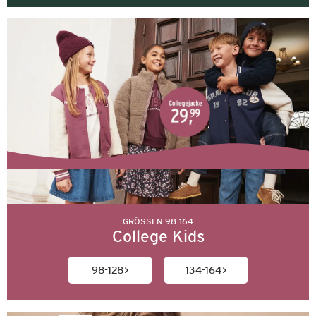
GRÖSSEN 98-164
College Kids
98-128
134-164