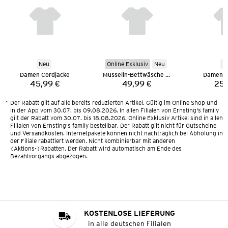
Neu
Online Exklusiv
Neu
N
Damen Cordjacke
Musselin-Bettwäsche 135 x 200 cm
Damen M
45,99 €
49,99 €
25,
Preis:
Preis:
*
Der Rabatt gilt auf alle bereits reduzierten Artikel. Gültig im Online Shop und
in der App vom 30.07. bis 09.08.2026. In allen Filialen von Ernsting's family
gilt der Rabatt vom 30.07. bis 18.08.2026. Online Exklusiv Artikel sind in allen
Filialen von Ernsting's family bestellbar. Der Rabatt gilt nicht für Gutscheine
und Versandkosten. Internetpakete können nicht nachträglich bei Abholung in
der Filiale rabattiert werden. Nicht kombinierbar mit anderen
(Aktions-)Rabatten. Der Rabatt wird automatisch am Ende des
Bezahlvorgangs abgezogen.
KOSTENLOSE LIEFERUNG
in alle deutschen Filialen