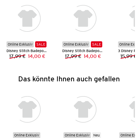
Online Exklusiv
SALE
Online Exklusiv
SALE
Online Exkl
Disney Stitch Badeponcho
Disney Stitch Badeponcho
17,99 €
14,00 €
17,99 €
14,00 €
15,99 €
Vorheriger Preis:
Neuer Preis:
Vorheriger Preis:
Neuer Preis:
Das könnte Ihnen auch gefallen
Online Exklusiv
Online Exklusiv
Neu
Online Exk