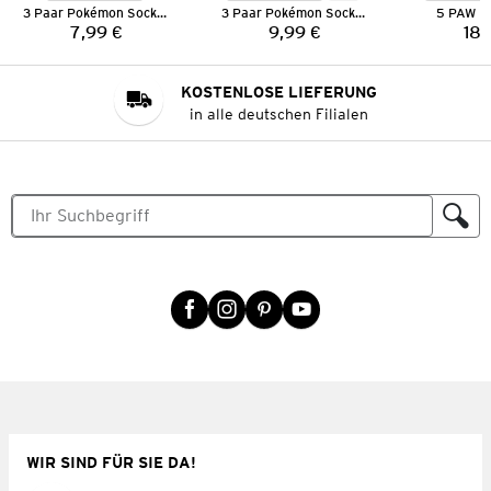
3 Paar Pokémon Socken
3 Paar Pokémon Socken
5 PAW Pa
7,99 €
9,99 €
18,
Preis:
Preis:
KOSTENLOSE LIEFERUNG
in alle deutschen Filialen
WIR SIND FÜR SIE DA!