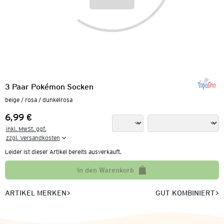
3 Paar Pokémon Socken
beige / rosa / dunkelrosa
6,99 €
Preis:
inkl. MwSt. ggf.

zzgl. Versandkosten
Leider ist dieser Artikel bereits ausverkauft.
In den Warenkorb
ARTIKEL MERKEN
GUT KOMBINIERT