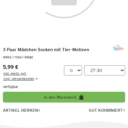
3 Paar Mädchen Socken mit Tier-Motiven
weiss / rosa / beige
5,99 €
Preis:
inkl. MwSt. ggf.

zzgl. Versandkosten
Verfügbar
In den Warenkorb
ARTIKEL MERKEN
GUT KOMBINIERT