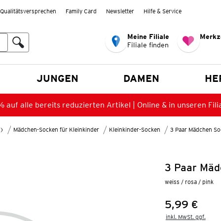
Qualitätsversprechen
Family Card
Newsletter
Hilfe & Service
Meine Filiale
Merkz
Filiale finden
en
JUNGEN
DAMEN
HE
 auf alle bereits reduzierten Artikel | Online & in unseren Fili
8)
Mädchen-Socken für Kleinkinder
Kleinkinder-Socken
3 Paar Mädchen So
3 Paar Mäd
weiss / rosa / pink
5,99 €
Preis:
inkl. MwSt. ggf.
