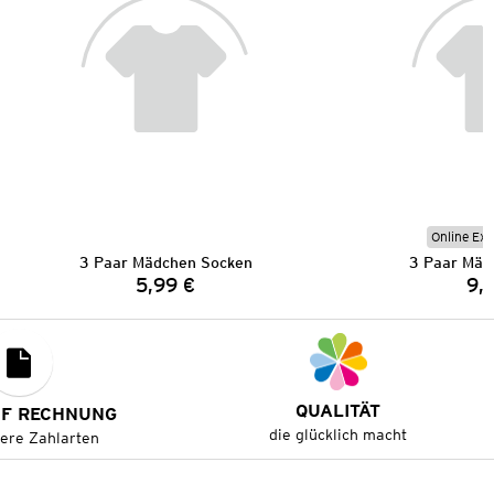
Online Exk
3 Paar Mädchen Socken
3 Paar Mäd
5,99 €
9,
Preis:
QUALITÄT
UF RECHNUNG
die glücklich macht
tere Zahlarten