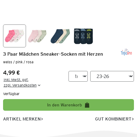
3 Paar Mädchen Sneaker-Socken mit Herzen
weiss / pink / rosa
4,99 €
Preis:
inkl. MwSt. ggf.

zzgl. Versandkosten
Verfügbar
In den Warenkorb
ARTIKEL MERKEN
GUT KOMBINIERT