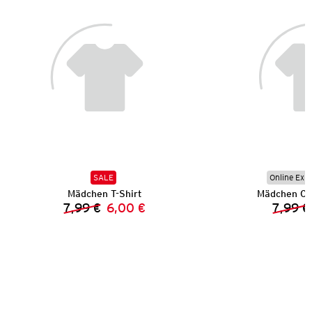
SALE
Online Exkl
Mädchen T-Shirt
Mädchen Ca
7,99 €
6,00 €
7,99 €
Vorheriger Preis:
Neuer Preis: