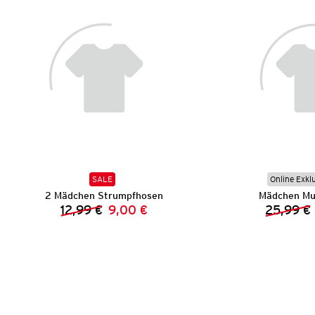
SALE
Online Exkl
2 Mädchen Strumpfhosen
Mädchen Mus
12,99 €
9,00 €
25,99 €
Vorheriger Preis:
Neuer Preis: