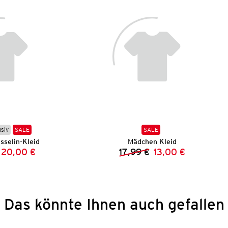
usiv
SALE
SALE
selin-Kleid
Mädchen Kleid
20,00 €
17,99 €
13,00 €
Vorheriger Preis:
Neuer Preis:
Vorheriger Preis:
Neuer Preis:
Das könnte Ihnen auch gefallen