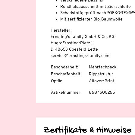
Verschiedene Dessins
Rundhalsausschnitt mit Zierschleife
Schadstoffgeprüft nach "OEKO-TEX®"
Mit zertifizierter Bio-Baumwolle
Hersteller:
Ernsting's family GmbH & Co. KG
Hugo-Ernsting-Platz 1
D-48653 Coesfeld-Lette
service@ernstings-family.com
Besonderheit
:
Mehrfachpack
Beschaffenheit
:
Rippstruktur
Optik
:
Allover-Print
Artikelnummer
:
8687600265
Zertifikate & Hinweise