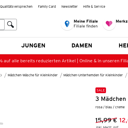
Qualitätsversprechen
Family Card
Newsletter
Hilfe & Service
Meine Filiale
Merkz
Filiale finden
en
JUNGEN
DAMEN
HE
 auf alle bereits reduzierten Artikel | Online & in unseren Fili
8)
Mädchen-Wäsche für Kleinkinder
Mädchen-Unterhemden für Kleinkinder
SALE
3 Mädchen 
rosa / blau / creme
15,99 €
12
Vorheriger 
Neuer Preis
inkl. MwSt. ggf.
