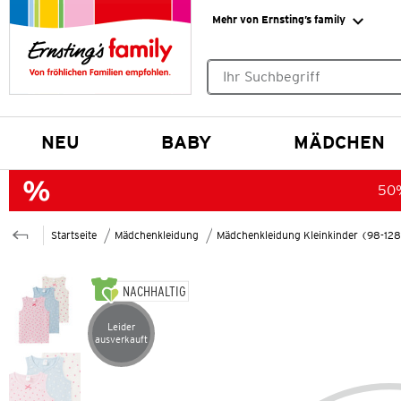
Mehr von Ernsting’s family
Keine Suchvorschläge gefund
NEU
BABY
MÄDCHEN
50%
Startseite
Mädchenkleidung
Mädchenkleidung Kleinkinder (98-12
NACHHALTIG
Leider
Artikel leider ausverkauft
ausverkauft