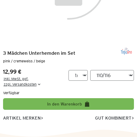
3 Mädchen Unterhemden im Set
pink / cremeweiss / beige
12,99 €
Preis:
inkl. MwSt. ggf.

zzgl. Versandkosten
Verfügbar
In den Warenkorb
ARTIKEL MERKEN
GUT KOMBINIERT