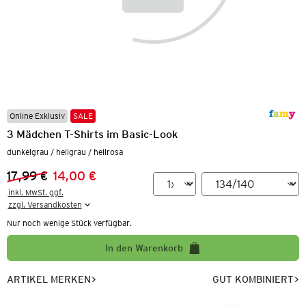
Online Exklusiv
SALE
3 Mädchen T-Shirts im Basic-Look
dunkelgrau / hellgrau / hellrosa
17,99 €
14,00 €
Vorheriger Preis:
Neuer Preis:
inkl. MwSt. ggf.

zzgl. Versandkosten
Nur noch wenige Stück verfügbar.
In den Warenkorb
ARTIKEL MERKEN
GUT KOMBINIERT