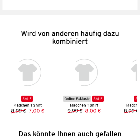
Wird von anderen häufig dazu
kombiniert
SALE
Online Exklusiv
SALE
SA
Mädchen T-Shirt
Mädchen T-Shirt
Mädchen
8,99 €
7,00 €
9,99 €
8,00 €
8,99 €
Vorheriger Preis:
Neuer Preis:
Vorheriger Preis:
Neuer Preis:
Das könnte Ihnen auch gefallen