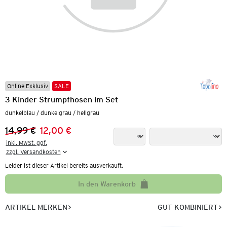
Online Exklusiv
SALE
3 Kinder Strumpfhosen im Set
dunkelblau / dunkelgrau / hellgrau
14,99 €
12,00 €
Vorheriger Preis:
Neuer Preis:
inkl. MwSt. ggf.

zzgl. Versandkosten
Leider ist dieser Artikel bereits ausverkauft.
In den Warenkorb
ARTIKEL MERKEN
GUT KOMBINIERT