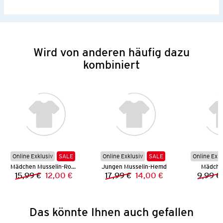
Wird von anderen häufig dazu
kombiniert
Online Exklusiv
SALE
Online Exklusiv
SALE
Online Exkl
Mädchen Musselin-Rock
Jungen Musselin-Hemd
Mädchen
15,99 €
12,00 €
17,99 €
14,00 €
9,99 €
Vorheriger Preis:
Neuer Preis:
Vorheriger Preis:
Neuer Preis:
Das könnte Ihnen auch gefallen