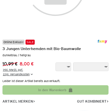
Online Exklusiv
SALE
3 Jungen Unterhemden mit Bio-Baumwolle
dunkelblau / hellgrau
10,99 €
8,00 €
Vorheriger Preis:
Neuer Preis:
inkl. MwSt. ggf.

zzgl. Versandkosten
Leider ist dieser Artikel bereits ausverkauft.
In den Warenkorb
ARTIKEL MERKEN
GUT KOMBINIERT