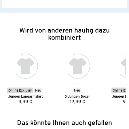
Wird von anderen häufig dazu
kombiniert
Online Exklusiv
Neu
Neu
Online Exk
Jungen Langarmshirt
3 Jungen Boxer
Jungen La
9,99 €
12,99 €
9,
Preis:
Preis:
Das könnte Ihnen auch gefallen