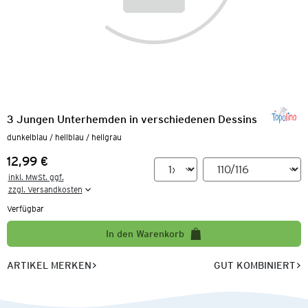
3 Jungen Unterhemden in verschiedenen Dessins
dunkelblau / hellblau / hellgrau
12,99 €
Preis:
inkl. MwSt. ggf.

zzgl. Versandkosten
Verfügbar
In den Warenkorb
ARTIKEL MERKEN
GUT KOMBINIERT